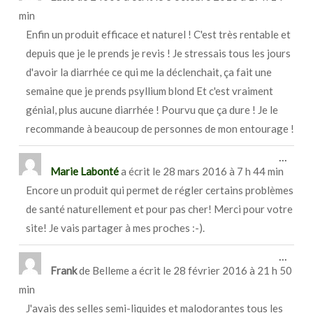
boîte
min
méta.
Enfin un produit efficace et naturel ! C'est très rentable et
depuis que je le prends je revis ! Je stressais tous les jours
d'avoir la diarrhée ce qui me la déclenchait, ça fait une
semaine que je prends psyllium blond Et c'est vraiment
génial, plus aucune diarrhée ! Pourvu que ça dure ! Je le
recommande à beaucoup de personnes de mon entourage !
Ouvri
...
cette
Marie Labonté
a écrit le
28 mars 2016
à
7 h 44 min
boîte
Encore un produit qui permet de régler certains problèmes
méta.
de santé naturellement et pour pas cher! Merci pour votre
site! Je vais partager à mes proches :-).
Ouvri
...
cette
Frank
de
Belleme
a écrit le
28 février 2016
à
21 h 50
boîte
min
méta.
J'avais des selles semi-liquides et malodorantes tous les