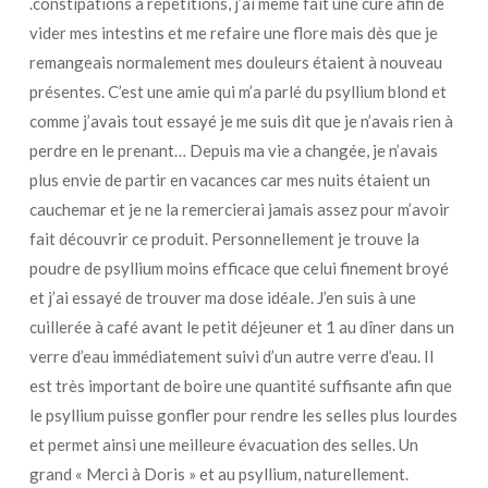
.constipations à répétitions, j’ai même fait une cure afin de
vider mes intestins et me refaire une flore mais dès que je
remangeais normalement mes douleurs étaient à nouveau
présentes. C’est une amie qui m’a parlé du psyllium blond et
comme j’avais tout essayé je me suis dit que je n’avais rien à
perdre en le prenant… Depuis ma vie a changée, je n’avais
plus envie de partir en vacances car mes nuits étaient un
cauchemar et je ne la remercierai jamais assez pour m’avoir
fait découvrir ce produit. Personnellement je trouve la
poudre de psyllium moins efficace que celui finement broyé
et j’ai essayé de trouver ma dose idéale. J’en suis à une
cuillerée à café avant le petit déjeuner et 1 au dîner dans un
verre d’eau immédiatement suivi d’un autre verre d’eau. Il
est très important de boire une quantité suffisante afin que
le psyllium puisse gonfler pour rendre les selles plus lourdes
et permet ainsi une meilleure évacuation des selles. Un
grand « Merci à Doris » et au psyllium, naturellement.