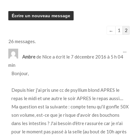
Navigation
←
1
2
dans
26 messages.
la
Ouvri
...
liste
cette
Ambre
de
Nice
a écrit le
7 décembre 2016
à
5 h 04
boîte
du
min
méta.
livre
Bonjour,
d’or
Depuis hier j'ai pris une cc de psyllium blond APRES le
repas le midi et une autre le soir APRES le repas aussi....
Ma question est la suivante : compte tenu qu'il gonfle 50X
son volume, est-ce que je risque d'avoir des bouchons
dans les intestins ? J'ai besoin d'être rassurée car je n'ai
pour le moment pas passé à la selle (au bout de 10h après