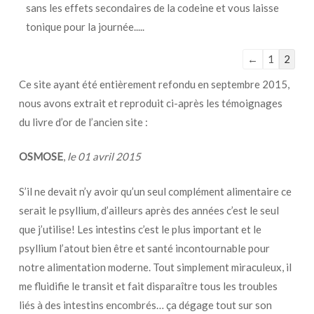
sans les effets secondaires de la codeine et vous laisse
tonique pour la journée.....
Navigation
←
1
2
dans
Ce site ayant été entièrement refondu en septembre 2015,
la
nous avons extrait et reproduit ci-après les témoignages
liste
du livre d’or de l’ancien site :
du
livre
OSMOSE
,
le 01 avril 2015
d’or
S’il ne devait n’y avoir qu’un seul complément alimentaire ce
serait le psyllium, d’ailleurs après des années c’est le seul
que j’utilise! Les intestins c’est le plus important et le
psyllium l’atout bien être et santé incontournable pour
notre alimentation moderne. Tout simplement miraculeux, il
me fluidifie le transit et fait disparaître tous les troubles
liés à des intestins encombrés… ça dégage tout sur son