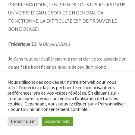
PROBLEMATIQUE, J’EN PRENDS TOUS LES JOURS DANS
UN VERRE D’EAU LE SOIR ET EN GENERAL,CA
FONCTIONNE. LA DIFFICULTE EST DE TROUVER LE
BON DOSAGE;
Frédérique 13
, le 08 avril 2013
Je tiens tout particulièrement à remercier votre association
de me faire bénéficier de la cure de psyllium blond.
Depuis la 1ère crise de diverticule en octobre dernier, je
Nous utilisons des cookies sur notre site web pour vous
constate une nette amélioration du transit et un
offrir l'expérience la plus pertinente en mémorisant vos
soulagement des douleurs ce qui permet de maintenir mon
préférences lors de vos visites répétées. En cliquant sur «
Tout accepter », vous consentez à l'utilisation de tous les
état de santé et d’éviter une récidive.
cookies. Cependant, vous pouvez cliquer sur « Personnaliser
» pour fournir un consentement contrôlé.
jeannot 42
, le 18 mars 2013
Personnaliser
Accepter tout
vos coms sur le psyllium m’encourage …! opéré en 2010 d un