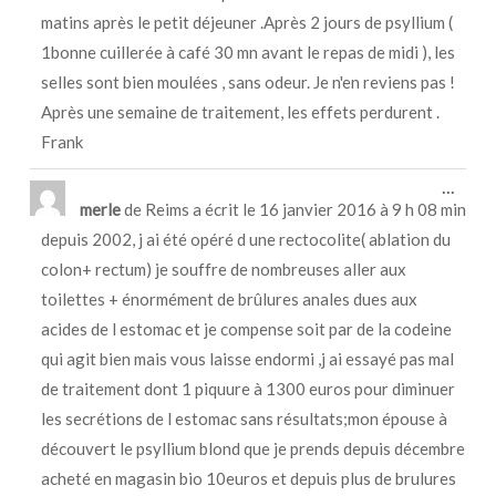
matins après le petit déjeuner .Après 2 jours de psyllium (
1bonne cuillerée à café 30 mn avant le repas de midi ), les
selles sont bien moulées , sans odeur. Je n'en reviens pas !
Après une semaine de traitement, les effets perdurent .
Frank
Ouvri
...
cette
merle
de
Reims
a écrit le
16 janvier 2016
à
9 h 08 min
boîte
depuis 2002, j ai été opéré d une rectocolite( ablation du
méta.
colon+ rectum) je souffre de nombreuses aller aux
toilettes + énormément de brûlures anales dues aux
acides de l estomac et je compense soit par de la codeine
qui agit bien mais vous laisse endormi ,j ai essayé pas mal
de traitement dont 1 piquure à 1300 euros pour diminuer
les secrétions de l estomac sans résultats;mon épouse à
découvert le psyllium blond que je prends depuis décembre
acheté en magasin bio 10euros et depuis plus de brulures