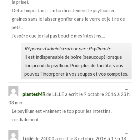
la prise).
Détail important : j'ai bu directement le psyllium en
graines sans le laisser gonfler dans le verre et je tire de
pets...
J'espère que je n'ai pas bouché mes intestins....
Réponse d’administrateur par : Psyllium.fr
Il est indispensable de boire (beaucoup) lorsque
l'on prend du psyllium. Pour plus de facilité, vous
pouvez l'incorporer à vos soupes et vos compotes.
Ouvri
...
cette
plantesMR
de
LILLE
a écrit le
9 octobre 2016
à
23 h
boîte
08 min
méta.
Le psyllium est vraiment le top pour les intestins.
cordialement
Ouvri
...
cette
Lucie
de
24000
a écrit le
3 octobre 2016
à
17 h 14