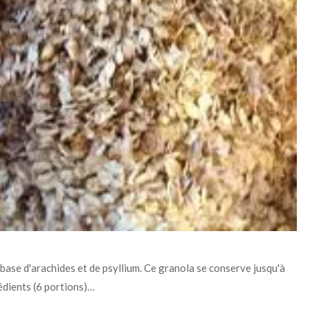
base d'arachides et de psyllium. Ce granola se conserve jusqu'à
grédients (6 portions)…