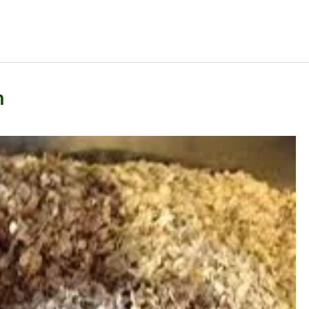
m
our fermer