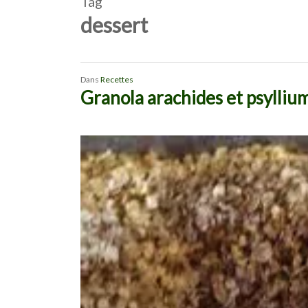
Tag
dessert
Dans
Recettes
Granola arachides et psylliu
Appuyez sur Entrée pour rechercher ou sur ESC p