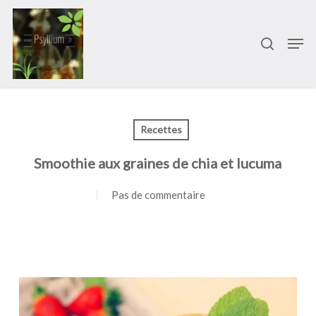
Passer
Menu
au
recherch
Men
contenu
principal
Recettes
Smoothie aux graines de chia et lucuma
Pas de commentaire