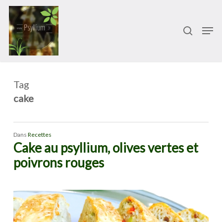
Passer
Menu
au
recherch
Men
contenu
principal
Tag
cake
Dans
Recettes
Cake au psyllium, olives vertes et
poivrons rouges