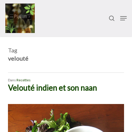
Passer
Menu
au
recherch
Men
contenu
principal
Tag
velouté
Dans
Recettes
Velouté indien et son naan